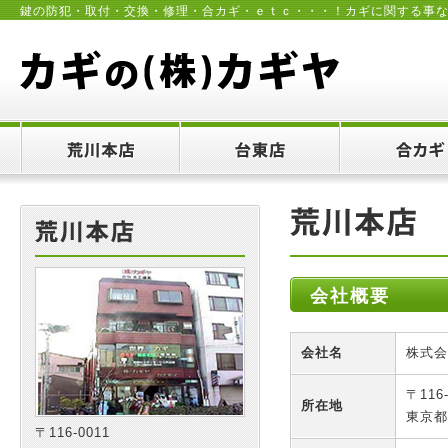
鍵の防犯・取付・交換・修理・合カギ・ｅｔｃ・・・！カギに関する事
会社概要
会社名
株式会
〒116-
所在地
東京都
〒116-0011